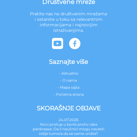
Društvene mreže
Pratite nas na društvenim mrežama
i ostanite u toku sa relevantnim
informacijama i najnovijim
istraživanjima.
Saznajte više
- Aktuelno
- O nama
- Mapa sajta
- Početna strana
SKORAŠNJE OBJAVE
24.07.2026
Novi pristup u borbi protiv raka
pankreasa: Da li naučnici mogu navesti
ćelije tumora da se same unište?