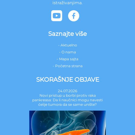
istraživanjima.
Saznajte više
- Aktuelno
- O nama
- Mapa sajta
- Početna strana
SKORAŠNJE OBJAVE
24.07.2026
Novi pristup u borbi protiv raka
pankreasa: Da li naučnici mogu navesti
ćelije tumora da se same unište?